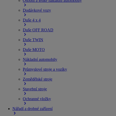
Osobní a lehké nákladní automobily
Dodávkové vozy
Duše 4 x 4
Duše OFF ROAD
Duše TWIN
Duše MOTO
Nákladní automobily
Průmyslové stroje a vozíky
Zemědělské stroje
Stavební stroje
Ochranné vložky
Nářadí a drobné zařízení