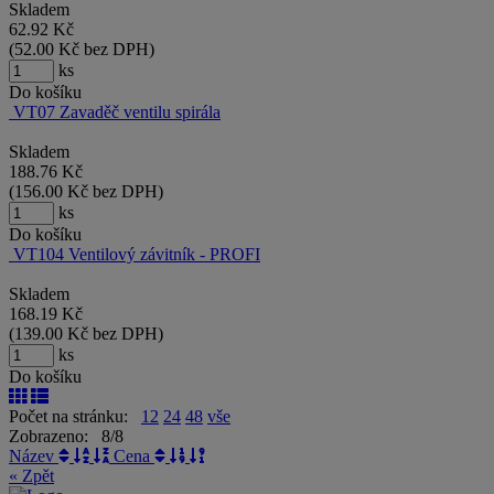
Skladem
62.92
Kč
(
52.00
Kč
bez DPH)
ks
Do košíku
VT07 Zavaděč ventilu spirála
Skladem
188.76
Kč
(
156.00
Kč
bez DPH)
ks
Do košíku
VT104 Ventilový závitník - PROFI
Skladem
168.19
Kč
(
139.00
Kč
bez DPH)
ks
Do košíku
Počet na stránku:
12
24
48
vše
Zobrazeno: 8/8
Název
Cena
« Zpět