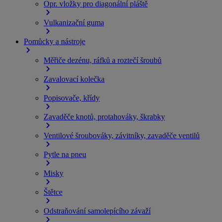
Opr. vložky pro diagonální pláště
Vulkanizační guma
Pomůcky a nástroje
Měřiče dezénu, ráfků a roztečí šroubů
Zavalovací kolečka
Popisovače, křídy
Zavaděče knotů, protahováky, škrabky
Ventilové šroubováky, závitníky, zavaděče ventilů
Pytle na pneu
Misky
Štětce
Odstraňování samolepícího závaží