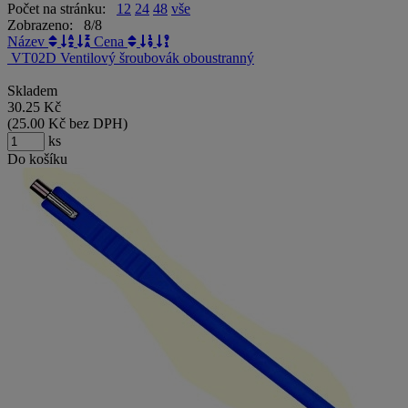
Počet na stránku:
12
24
48
vše
Zobrazeno: 8/8
Název
Cena
VT02D Ventilový šroubovák oboustranný
Skladem
30.25
Kč
(
25.00
Kč
bez DPH)
ks
Do košíku