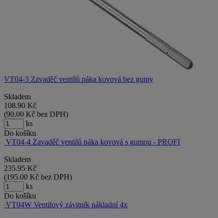
VT04-3 Zavaděč ventilů páka kovová bez gumy
Skladem
108.90
Kč
(
90.00
Kč
bez DPH)
ks
Do košíku
VT04-4 Zavaděč ventilů páka kovová s gumou - PROFI
Skladem
235.95
Kč
(
195.00
Kč
bez DPH)
ks
Do košíku
VT04W Ventilový závitník nákladní 4x