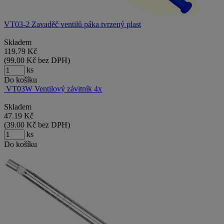
VT03-2 Zavaděč ventilů páka tvrzený plast
Skladem
119.79
Kč
(
99.00
Kč
bez DPH)
ks
Do košíku
VT03W Ventilový závitník 4x
Skladem
47.19
Kč
(
39.00
Kč
bez DPH)
ks
Do košíku