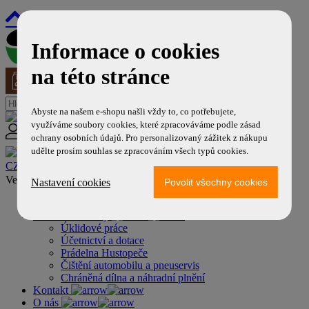
Informace o cookies
800 99 77 99
na této stránce
Abyste na našem e-shopu našli vždy to, co potřebujete,
využíváme soubory cookies, které zpracováváme podle zásad
Váš účet
ochrany osobních údajů. Pro personalizovaný zážitek z nákupu
udělte prosím souhlas se zpracováním všech typů cookies.
CZK
/
EUR
Ventilové šroubováky, závitníky, zavaděče ventilů
Nastavení cookies
Naše další služby
Úklidové práce
Účetnictví a dotace
Prádelna Hustopeče
Čištění automobilu a pneuservis
Chráněná dílna a náhradní plnění
Kontakt
O nás