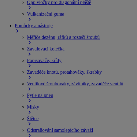
Opr. vložky pro diagonální pláště
Vulkanizační guma
Pomůcky a nástroje
Měřiče dezénu, ráfků a roztečí šroubů
Zavalovací kolečka
Popisovače, křídy
Zavaděče knotů, protahováky, škrabky
Ventilové šroubováky, závitníky, zavaděče ventilů
Pytle na pneu
Misky
Štětce
Odstraňování samolepícího závaží