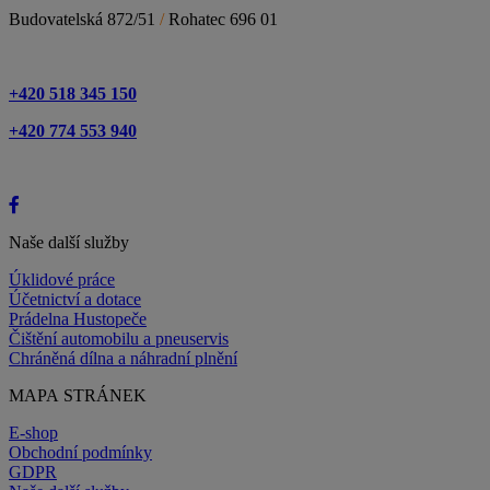
Budovatelská 872/51
/
Rohatec 696 01
+420 518 345 150
+420 774 553 940
Naše další služby
Úklidové práce
Účetnictví a dotace
Prádelna Hustopeče
Čištění automobilu a pneuservis
Chráněná dílna a náhradní plnění
MAPA STRÁNEK
E-shop
Obchodní podmínky
GDPR