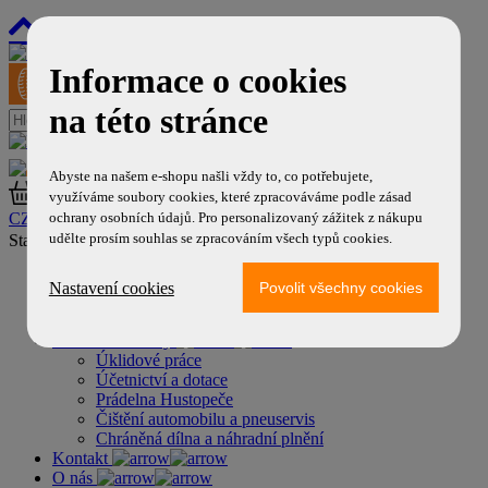
800 99 77 99
Informace o cookies
na této stránce
Váš účet
Abyste na našem e-shopu našli vždy to, co potřebujete,
využíváme soubory cookies, které zpracováváme podle zásad
ochrany osobních údajů. Pro personalizovaný zážitek z nákupu
CZK
/
EUR
udělte prosím souhlas se zpracováním všech typů cookies.
Standardní ocel. disky AUGUSTA
Nastavení cookies
Naše další služby
Úklidové práce
Účetnictví a dotace
Prádelna Hustopeče
Čištění automobilu a pneuservis
Chráněná dílna a náhradní plnění
Kontakt
O nás