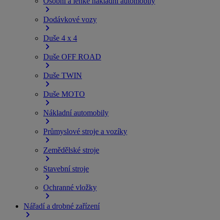
Osobní a lehké nákladní automobily
Dodávkové vozy
Duše 4 x 4
Duše OFF ROAD
Duše TWIN
Duše MOTO
Nákladní automobily
Průmyslové stroje a vozíky
Zemědělské stroje
Stavební stroje
Ochranné vložky
Nářadí a drobné zařízení