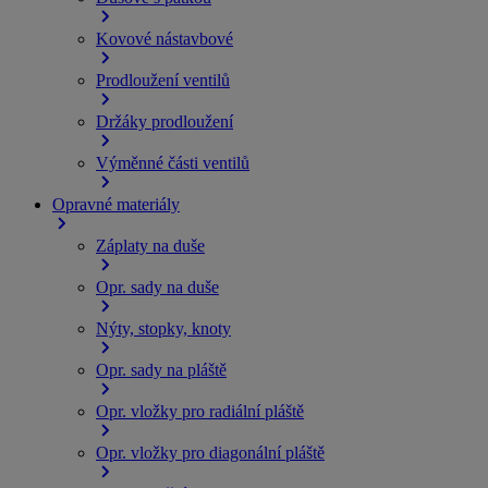
Kovové nástavbové
Prodloužení ventilů
Držáky prodloužení
Výměnné části ventilů
Opravné materiály
Záplaty na duše
Opr. sady na duše
Nýty, stopky, knoty
Opr. sady na pláště
Opr. vložky pro radiální pláště
Opr. vložky pro diagonální pláště