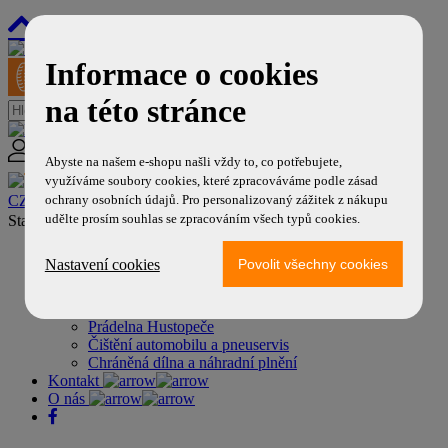
800 99 77 99
Informace o cookies
na této stránce
Váš účet
Abyste na našem e-shopu našli vždy to, co potřebujete,
využíváme soubory cookies, které zpracováváme podle zásad
ochrany osobních údajů. Pro personalizovaný zážitek z nákupu
CZK
/
EUR
udělte prosím souhlas se zpracováním všech typů cookies.
Standardní ocel. disky ECO-LINE
Nastavení cookies
Naše další služby
Úklidové práce
Účetnictví a dotace
Prádelna Hustopeče
Čištění automobilu a pneuservis
Chráněná dílna a náhradní plnění
Kontakt
O nás