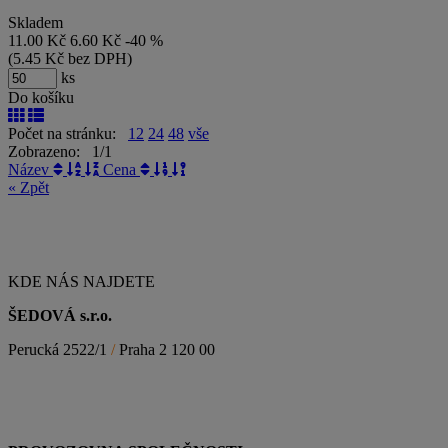
Skladem
11.00
Kč
6.60
Kč
-40
%
(
5.45
Kč
bez DPH)
ks
Do košíku
Počet na stránku:
12
24
48
vše
Zobrazeno: 1/1
Název
Cena
« Zpět
KDE NÁS NAJDETE
ŠEDOVÁ s.r.o.
Perucká 2522/1
/
Praha 2 120 00