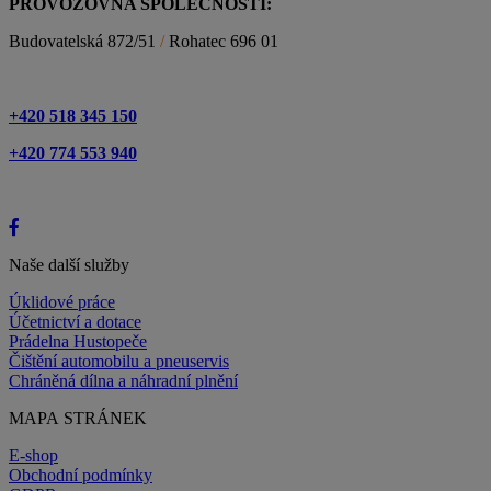
PROVOZOVNA SPOLEČNOSTI:
Budovatelská 872/51
/
Rohatec 696 01
+420 518 345 150
+420 774 553 940
Naše další služby
Úklidové práce
Účetnictví a dotace
Prádelna Hustopeče
Čištění automobilu a pneuservis
Chráněná dílna a náhradní plnění
MAPA STRÁNEK
E-shop
Obchodní podmínky