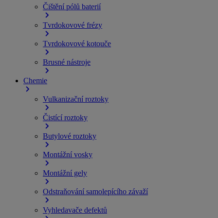
Čištění pólů baterií
Tvrdokovové frézy
Tvrdokovové kotouče
Brusné nástroje
Chemie
Vulkanizační roztoky
Čistící roztoky
Butylové roztoky
Montážní vosky
Montážní gely
Odstraňování samolepícího závaží
Vyhledavače defektů