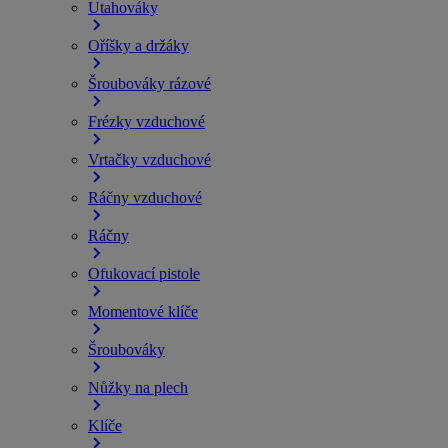
Utahováky
Oříšky a držáky
Šroubováky rázové
Frézky vzduchové
Vrtačky vzduchové
Ráčny vzduchové
Ráčny
Ofukovací pistole
Momentové klíče
Šroubováky
Nůžky na plech
Klíče