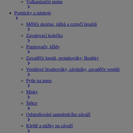
Vulkanizační guma
Pomůcky a nástroje
Měřiče dezénu, ráfků a roztečí šroubů
Zavalovací kolečka
Popisovače, křídy
Zavaděče knotů, protahováky, škrabky
Ventilové šroubováky, závitníky, zavaděče ventilů
Pytle na pneu
Misky
Štětce
Odstraňování samolepícího závaží
Kleště a nůžky na závaží